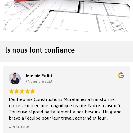
Ils nous font confiance
Muriel FOSSAT
11 Octobre 2023
En choisissant Constructions Muretaines, nous avons
fait le bon choix. Leur professionnalisme et leur sens du
détail se reflètent dans chaque coin de notre nouvelle
maison à Toulouse. C'est un véritable havre de paix.
Michel et moi même, vous recommanderons à toutes
Lire la suite
les personnes qui recherchent un constructeur de